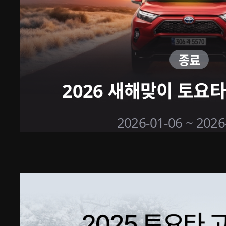
종료
2026 새해맞이 토요
2026-01-06 ~ 2026