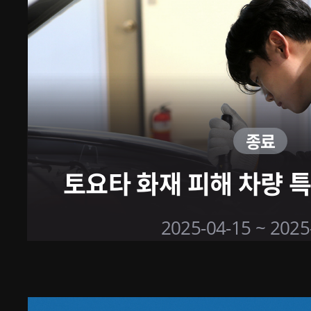
종료
토요타 화재 피해 차량 
2025-04-15 ~ 2025