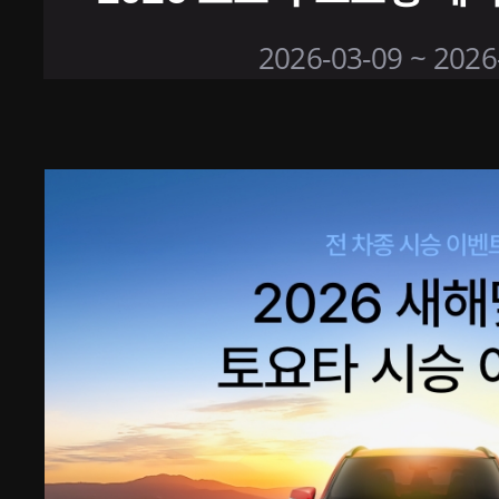
2026-03-09 ~ 2026