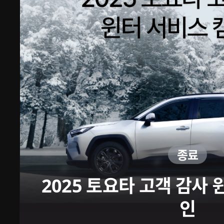
종료
2025 토요타 고객 감사
인