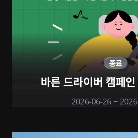
종료
바른 드라이버 캠페인
2026-06-26 ~ 2026