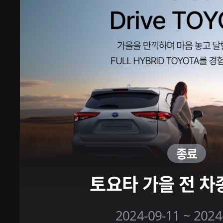
종료
토요타 가을 전 차
2024-09-11 ~ 2024