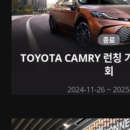
종료
TOYOTA CAMRY 런칭 
회
2024-11-26 ~ 2025