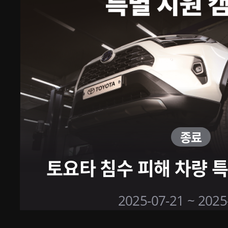
종료
토요타 침수 피해 차량 
2025-07-21 ~ 2025