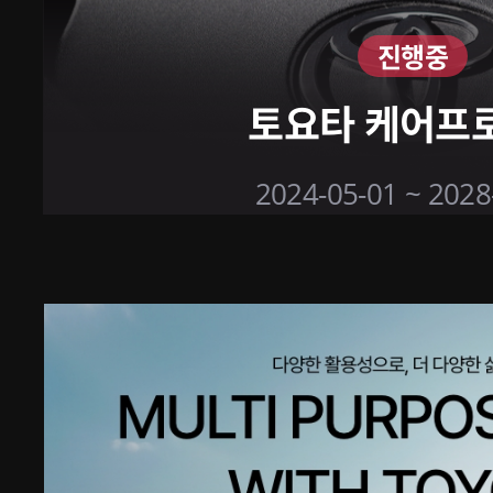
진행중
토요타 케어프
2024-05-01 ~ 2028