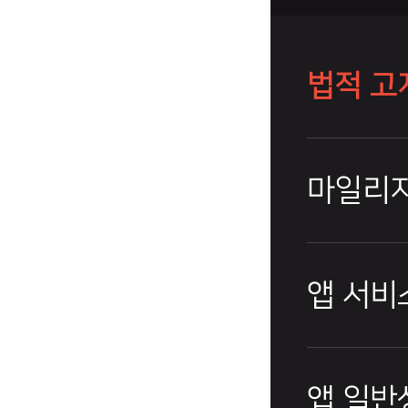
법적 고
마일리지
앱 서비
앱 일반